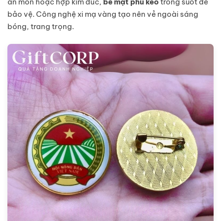
ăn mòn hoặc hợp kim đúc,
bề mặt phủ keo
trong suốt để
bảo vệ. Công nghệ xi mạ vàng tạo nên vẻ ngoài sáng
bóng, trang trọng.