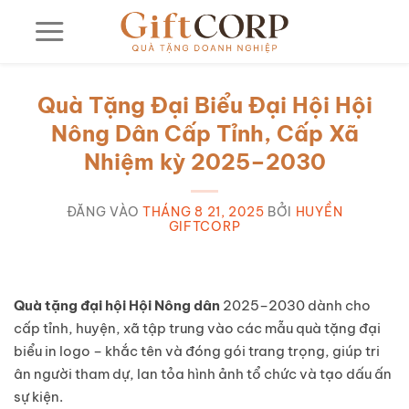
Bỏ
qua
nội
dung
Quà Tặng Đại Biểu Đại Hội Hội
Nông Dân Cấp Tỉnh, Cấp Xã
Nhiệm kỳ 2025–2030
ĐĂNG VÀO
THÁNG 8 21, 2025
BỞI
HUYỀN
GIFTCORP
Quà tặng đại hội Hội Nông dân
2025–2030 dành cho
cấp tỉnh, huyện, xã tập trung vào các mẫu quà tặng đại
biểu in logo – khắc tên và đóng gói trang trọng, giúp tri
ân người tham dự, lan tỏa hình ảnh tổ chức và tạo dấu ấn
sự kiện.