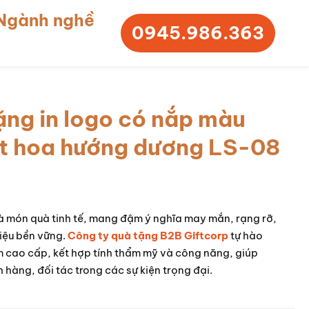
Ngành nghề
0945.986.363
ặng in logo có nắp màu
ết hoa hướng dương LS-08
à món quà tinh tế, mang đậm ý nghĩa may mắn, rạng rỡ,
hiệu bền vững.
Công ty quà tặng B2B Giftcorp
tự hào
 cao cấp, kết hợp tính thẩm mỹ và công năng, giúp
 hàng, đối tác trong các sự kiện trọng đại.