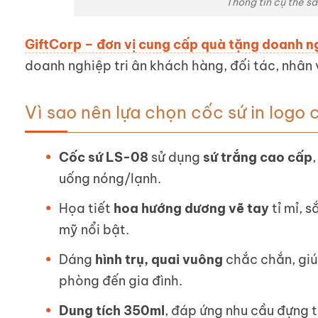
Thông tin cụ thể s
GiftCorp – đơn vị cung cấp quà tặng doanh n
doanh nghiệp tri ân khách hàng, đối tác, nhân 
Vì sao nên lựa chọn cốc sứ in logo
Cốc sứ LS-08
sử dụng
sứ trắng cao cấp
uống nóng/lạnh.
Họa tiết
hoa hướng dương vẽ tay
tỉ mỉ, 
mỹ nổi bật.
Dáng
hình trụ, quai vuông
chắc chắn, giú
phòng đến gia đình.
Dung tích 350ml
, đáp ứng nhu cầu đựng t