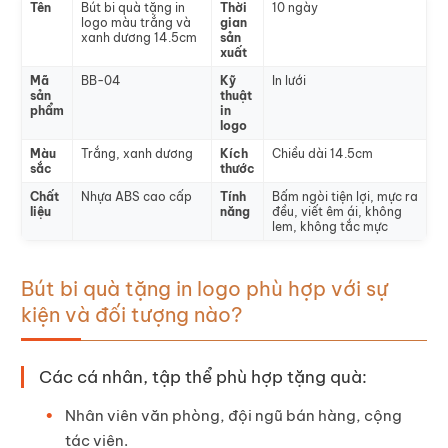
Tên
Bút bi quà tặng in
Thời
10 ngày
logo màu trắng và
gian
xanh dương 14.5cm
sản
xuất
Mã
BB-04
Kỹ
In lưới
sản
thuật
phẩm
in
logo
Màu
Trắng, xanh dương
Kích
Chiều dài 14.5cm
sắc
thước
Chất
Nhựa ABS cao cấp
Tính
Bấm ngòi tiện lợi, mực ra
liệu
năng
đều, viết êm ái, không
lem, không tắc mực
Bút bi quà tặng in logo phù hợp với sự
kiện và đối tượng nào?
Các cá nhân, tập thể phù hợp tặng quà:
Nhân viên văn phòng, đội ngũ bán hàng, cộng
tác viên.