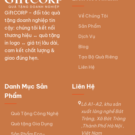
GiftCORP – đối tác quà
Về Chúng Tôi
tặng doanh nghiệp tin
Sản Phẩm
cậy: chúng tôi kết nối
thương hiệu ↔ quà tặng
Dịch Vụ
in logo ↔ giá trị lâu dài,
Blog
cam kết chất lượng &
Tạo Bộ Quà Riêng
giao đúng hẹn.
Liên Hệ
Danh Mục Sản
Liên Hệ
Phẩm
Lô A1-A2, khu sản
xuất làng nghề Bát
Quà Tặng Công Nghệ
Tràng, Xã Bát Tràng
Quà tặng Gia Dụng
,Thành Phố Hà Nội ,
Việt Nam
Sản Phẩm Eco-