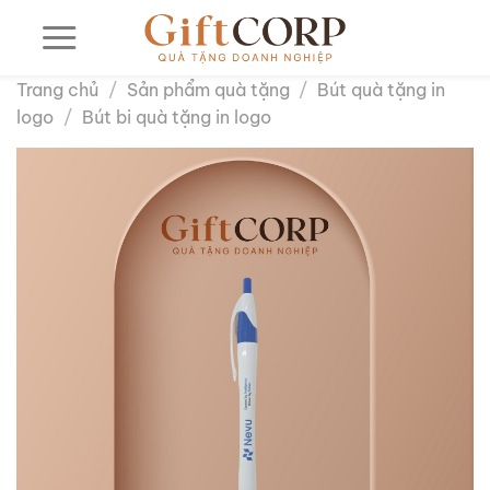
Bỏ
qua
nội
Trang chủ
/
Sản phẩm quà tặng
/
Bút quà tặng in
dung
logo
/
Bút bi quà tặng in logo