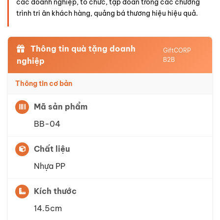
các doanh nghiệp, tổ chức, tập đoàn
trong các chương
trình tri ân khách hàng, quảng bá thương hiệu hiệu quả.
Thông tin quà tặng doanh
GiftCORP
nghiệp
B2B
Thông tin cơ bản
Mã sản phẩm
BB-04
Chất liệu
Nhựa PP
Kích thước
14.5cm