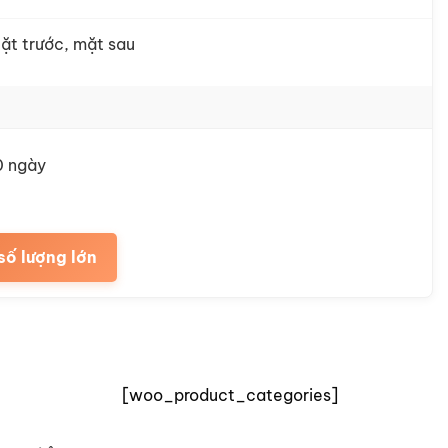
ặt trước, mặt sau
0 ngày
số lượng lớn
[woo_product_categories]