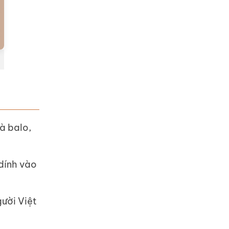
và balo,
dính vào
ười Việt