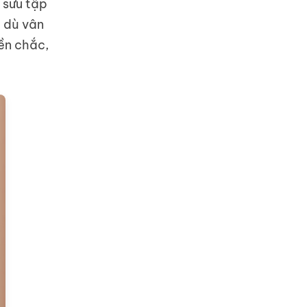
 sưu tập
u dù vân
ền chắc,