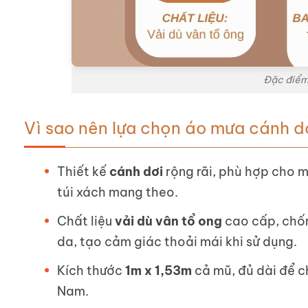
Đặc điểm
Vì sao nên lựa chọn áo mưa cánh dơ
Thiết kế
cánh dơi
rộng rãi, phù hợp cho mọ
túi xách mang theo.
Chất liệu
vải dù vân tổ ong
cao cấp, chốn
da, tạo cảm giác thoải mái khi sử dụng.
Kích thước
1m x 1,53m
cả mũ, đủ dài để c
Nam.