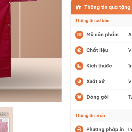
Thông tin quà tặng
Thông tin cơ bản
Mã sản phẩm
A
Chất liệu
V
Kích thước
1
Xuất xứ
V
Đóng gói
T
Thông tin in ấn
Phương pháp in
In