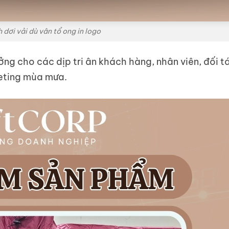
dơi vải dù vân tổ ong in logo
ởng cho các dịp tri ân khách hàng, nhân viên, đối t
eting mùa mưa.