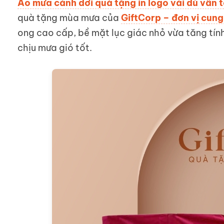
Áo mưa cánh dơi quà tặng in logo vải dù vân
quà tặng mùa mưa của
GiftCorp – đơn vị cun
ong cao cấp, bề mặt lục giác nhỏ vừa tăng tín
chịu mưa gió tốt.