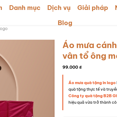
m
Danh mục
Dịch vụ
Giải pháp
Blog
logo
Áo mưa cánh 
vân tổ ông 
99.000
₫
Áo mưa quà tặng in logo
quà tặng thực tế và truyề
Công ty quà tặng B2B Gi
hiệu quả vừa trở thành cô