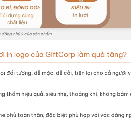
 đáng chú ý của sản phẩm
i in logo của GiftCorp làm quà tặng?
i đối tượng, dễ mặc, dễ cởi, tiện lợi cho cả người 
g thấm hiệu quả, siêu nhẹ, thoáng khí, không bám 
he phủ toàn thân, đặc biệt phù hợp với vóc dáng ng