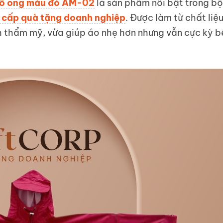
 tổ ong màu đỏ AM-02
là sản phẩm nổi bật trong bộ
g cấp quà tặng doanh nghiệp
. Được làm từ chất liệ
h thẩm mỹ, vừa giúp áo nhẹ hơn nhưng vẫn cực kỳ b