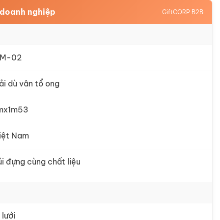
 doanh nghiệp
GiftCORP B2B
M-02
ải dù vân tổ ong
mx1m53
iệt Nam
úi đựng cùng chất liệu
 lưới